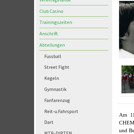
Club Casino
Trainingszeiten
Anschrift
Abteilungen
Fussball
Street Fight
Kegeln
Gymnastik
Fanfarenzug
Reit-u.Fahrsport
Am 11
Dart
CHEMIE
und Be
MTB-DIRTEN