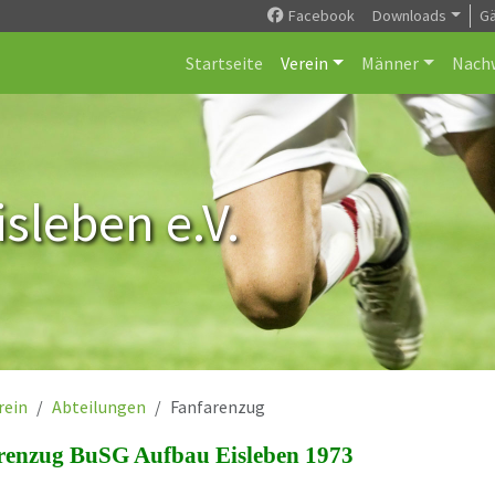
Facebook
Downloads
G
Startseite
Verein
Männer
Nach
sleben e.V.
rein
Abteilungen
Fanfarenzug
renzug BuSG Aufbau Eisleben 1973