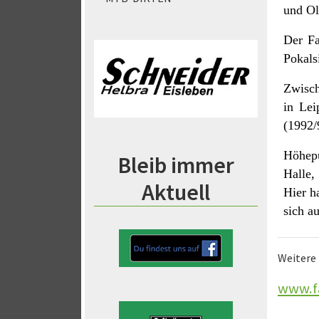
und Ol
Der Fa
Pokals
Zwisch
in Lei
(1992/
Höhepu
Bleib immer
Halle,
Aktuell
Hier h
sich a
Weitere 
www.f