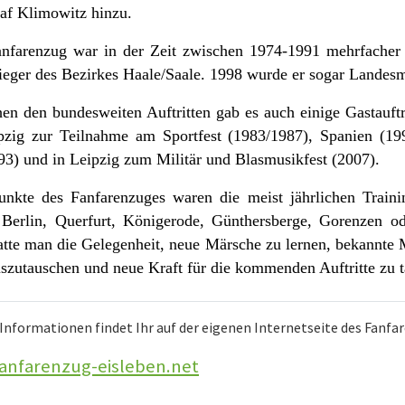
af Klimowitz hinzu.
nfarenzug war in der Zeit zwischen 1974-1991 mehrfacher 
ieger des Bezirkes Haale/Saale. 1998 wurde er sogar Landesm
en den bundesweiten Auftritten gab es auch einige Gastauftr
pzig zur Teilnahme am Sportfest (1983/1987), Spanien (19
93) und in Leipzig zum Militär und Blasmusikfest (2007).
nkte des Fanfarenzuges waren die meist jährlichen Traini
 Berlin, Querfurt, Königerode, Günthersberge, Gorenzen od
atte man die Gelegenheit, neue Märsche zu lernen, bekannte 
uszutauschen und neue Kraft für die kommenden Auftritte zu 
Informationen findet Ihr auf der eigenen Internetseite des Fanfa
anfarenzug-eisleben.net