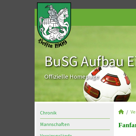
BuSG Aufbau Ei
Offizielle Homepage
Ve
Chronik
Mannschaften
Fanfa
Vereinsgelände