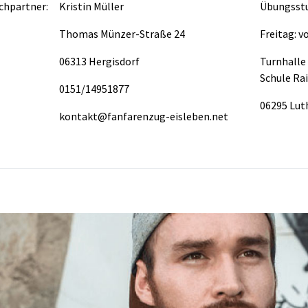
chpartner:
Kristin Müller
Übungsst
Thomas Münzer-Straße 24
Freitag: v
06313 Hergisdorf
Turnhal
Schule Ra
0151/14951877
06295 Lut
kontakt@fanfarenzug-eisleben.net