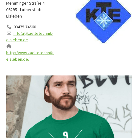
Memminger Straße 4
06295 - Lutherstadt
Eisleben
03475 74560
info(at)kaeltetechnik-
eisleben.de
http://www.kaeltetechnik-
eisleben.de/