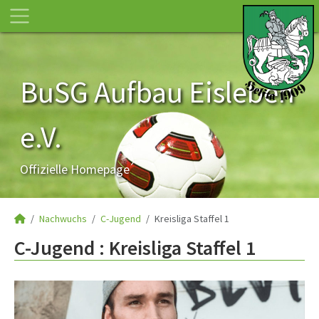
BuSG Aufbau Eisleben
e.V.
Offizielle Homepage
Nachwuchs
C-Jugend
Kreisliga Staffel 1
C-Jugend :
Kreisliga Staffel 1