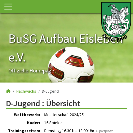
BuSG Aufbau Eisleben
e.V.
Offizielle Homepage
Nachwuchs
D-Jugend
D-Jugend :
Übersicht
Wettbewerb:
Meisterschaft 2024/25
Kader:
16 Spieler
Trainingszeiten:
Dienstag, 16.30 bis 18.00 Uhr
(Sportplatz