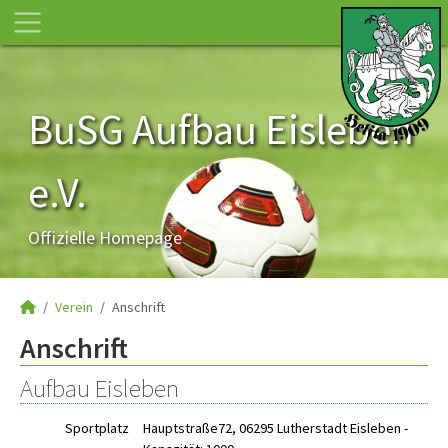
BuSG Aufbau Eisleben
e.V.
Offizielle Homepage
Verein
Anschrift
Anschrift
Aufbau Eisleben
Sportplatz
Hauptstraße72, 06295 Lutherstadt Eisleben -