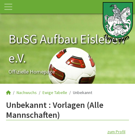
BuSG Aufbau Eisleben
e.V.
Offizielle Homepage
Nachwuchs
Ewige Tabelle
Unbekannt
Unbekannt : Vorlagen (Alle
Mannschaften)
zum Profil