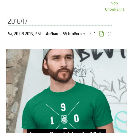
von
Unbekannt
2016/17
Sa, 20.08.2016
, 2.ST
Aufbau
:
SV Großörner
5 : 1
(2)