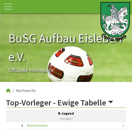
BuSG Aufbau Eisleben
e.V.
Offizielle Homepage
Nachwuchs
Top-Vorleger -
Ewige Tabelle
B-Jugend
(Vorlagen)
1
Max Knieriem
1