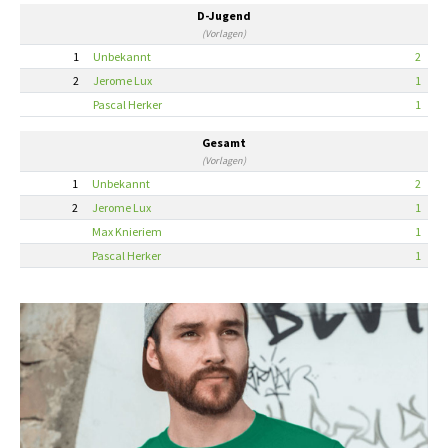
D-Jugend
(Vorlagen)
1
Unbekannt
2
2
Jerome Lux
1
Pascal Herker
1
Gesamt
(Vorlagen)
1
Unbekannt
2
2
Jerome Lux
1
Max Knieriem
1
Pascal Herker
1