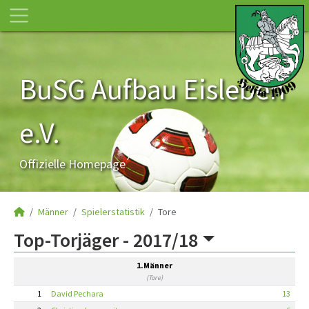
BuSG Aufbau Eisleben
e.V.
Offizielle Homepage
Männer
Spielerstatistik
Tore
Top-Torjäger -
2017/18
1.Männer
(Tore)
1
David Pechara
13