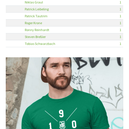
Niklas Graul
1
Patrick Leibeling
1
Patrick Tautrim
1
Roger Krone
1
Ronny Reinhardt
1
Steven Breßler
1
Tobias Schwarzbach
1