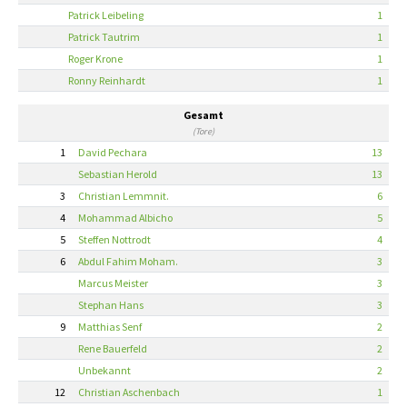
Patrick Leibeling
1
Patrick Tautrim
1
Roger Krone
1
Ronny Reinhardt
1
Gesamt
(Tore)
1
David Pechara
13
Sebastian Herold
13
3
Christian Lemmnit.
6
4
Mohammad Albicho
5
5
Steffen Nottrodt
4
6
Abdul Fahim Moham.
3
Marcus Meister
3
Stephan Hans
3
9
Matthias Senf
2
Rene Bauerfeld
2
Unbekannt
2
12
Christian Aschenbach
1