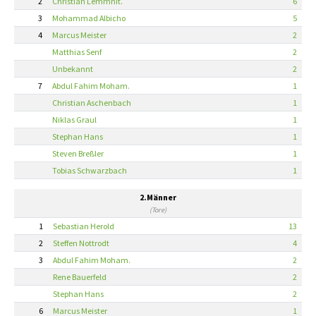
2
Christian Lemmnit.
6
3
Mohammad Albicho
5
4
Marcus Meister
2
Matthias Senf
2
Unbekannt
2
7
Abdul Fahim Moham.
1
Christian Aschenbach
1
Niklas Graul
1
Stephan Hans
1
Steven Breßler
1
Tobias Schwarzbach
1
2.Männer
(Tore)
1
Sebastian Herold
13
2
Steffen Nottrodt
4
3
Abdul Fahim Moham.
2
Rene Bauerfeld
2
Stephan Hans
2
6
Marcus Meister
1