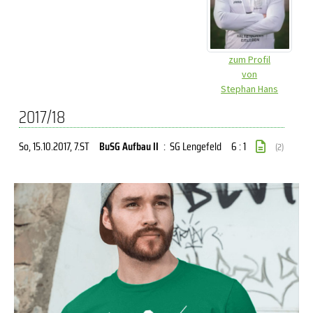
zum Profil
von
Stephan Hans
2017/18
So, 15.10.2017
, 7.ST
BuSG Aufbau II
:
SG Lengefeld
6 : 1
(2)