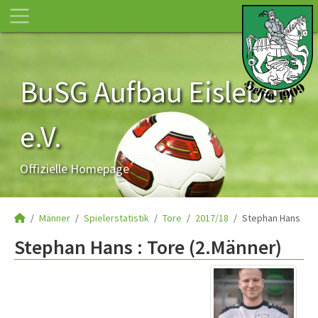
BuSG Aufbau Eisleben
e.V.
Offizielle Homepage
Männer
Spielerstatistik
Tore
2017/18
Stephan Hans
Stephan Hans : Tore (2.Männer)