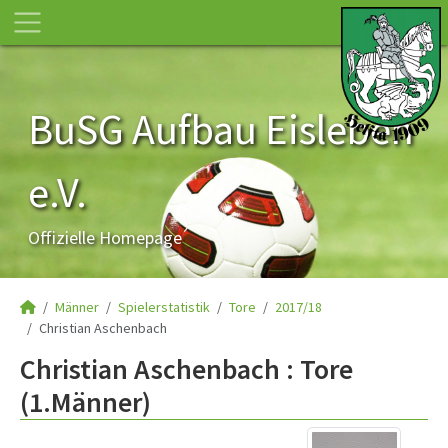
BuSG Aufbau Eisleben
e.V.
Offizielle Homepage
Männer
Spielerstatistik
Tore
2017/18
Christian Aschenbach
Christian Aschenbach : Tore
(1.Männer)