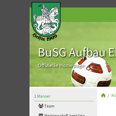
BuSG Aufbau Ei
Offizielle Homepage
Mä
1.Männer
Team
Meisterschaft kreisliga