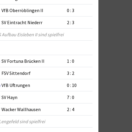
VfB Oberröblingen II
0 : 3
SV Eintracht Niederr
2 : 3
Aufbau Eisleben II sind spielfrei
SV Fortuna Brücken II
1 : 0
FSV Sittendorf
3 : 2
VfB Uftrungen
0 : 10
SV Hayn
7 : 0
Wacker Wallhausen
2 : 4
Lengefeld sind spielfrei