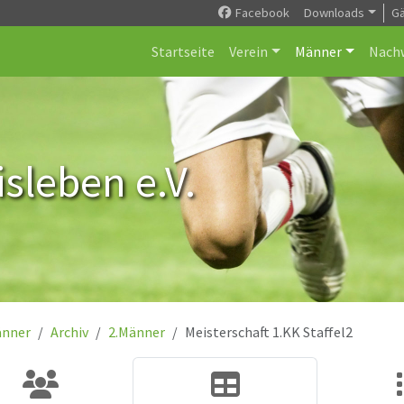
Facebook
Downloads
G
Startseite
Verein
Männer
Nach
sleben e.V.
nner
Archiv
2.Männer
Meisterschaft 1.KK Staffel2