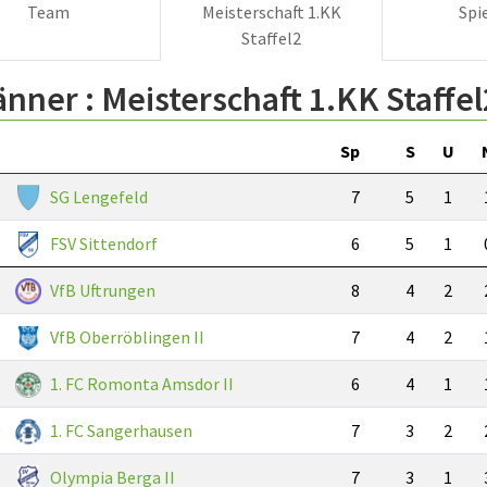
Team
Meisterschaft 1.KK
Spi
Staffel2
änner :
Meisterschaft 1.KK Staffel
Sp
S
U
SG Lengefeld
7
5
1
FSV Sittendorf
6
5
1
VfB Uftrungen
8
4
2
VfB Oberröblingen II
7
4
2
1. FC Romonta Amsdor II
6
4
1
1. FC Sangerhausen
7
3
2
Olympia Berga II
7
3
1