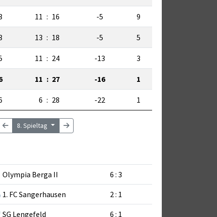
3
11
:
16
-5
9
3
13
:
18
-5
5
5
11
:
24
-13
3
6
11
:
27
-16
1
6
6
:
28
-22
1
8. Spieltag
Olympia Berga II
6 : 3
1. FC Sangerhausen
2 : 1
SG Lengefeld
6 : 1