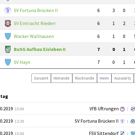
SV Fortuna Brücken II
6
3
0
SV Eintracht Niederr
6
1
2
Wacker Wallhausen
6
1
0
BuSG Aufbau Eisleben II
7
0
1
SV Hayn
7
0
1
Gesamt
Hin
runde
Rück
runde
Heim
Auswärts
ltag
10.2019
VfB Uftrungen
:
15:00
10.2019
SV Fortuna Brücken II
:
12:30
10.2019
FSV Sittendorf
:
15:00