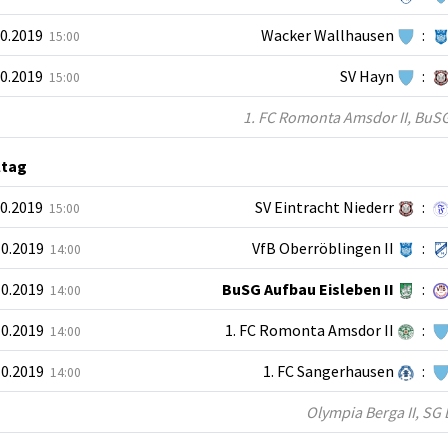
10.2019
Wacker Wallhausen
:
15:00
10.2019
SV Hayn
:
15:00
1. FC Romonta Amsdor II, BuSG 
ltag
10.2019
SV Eintracht Niederr
:
15:00
10.2019
VfB Oberröblingen II
:
14:00
10.2019
BuSG Aufbau Eisleben II
:
14:00
10.2019
1. FC Romonta Amsdor II
:
14:00
10.2019
1. FC Sangerhausen
:
14:00
Olympia Berga II, SG 