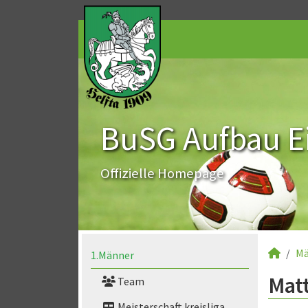
BuSG Aufbau Ei
Offizielle Homepage
Mä
1.Männer
Matt
Team
Meisterschaft kreisliga