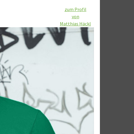
zum Profil
von
Matthias Häckl