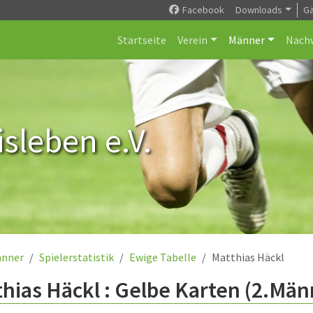
Facebook
Downloads
G
Startseite
Verein
Männer
Nach
sleben e.V.
nner
Spielerstatistik
Ewige Tabelle
Matthias Häckl
hias Häckl : Gelbe Karten (2.Män