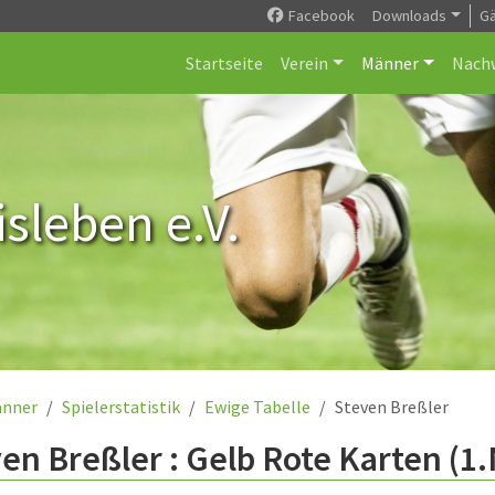
Facebook
Downloads
G
Startseite
Verein
Männer
Nach
sleben e.V.
nner
Spielerstatistik
Ewige Tabelle
Steven Breßler
en Breßler : Gelb Rote Karten (1