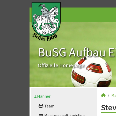
BuSG Aufbau Ei
Offizielle Homepage
Mä
1.Männer
Stev
Team
Meisterschaft kreisliga