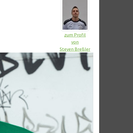
zum Profil
von
Steven Breßler