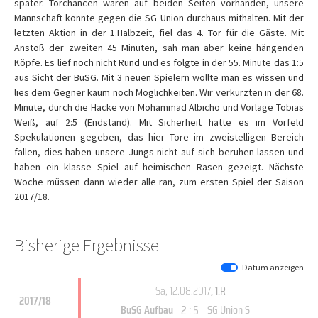
später. Torchancen waren auf beiden Seiten vorhanden, unsere
Mannschaft konnte gegen die SG Union durchaus mithalten. Mit der
letzten Aktion in der 1.Halbzeit, fiel das 4. Tor für die Gäste. Mit
Anstoß der zweiten 45 Minuten, sah man aber keine hängenden
Köpfe. Es lief noch nicht Rund und es folgte in der 55. Minute das 1:5
aus Sicht der BuSG. Mit 3 neuen Spielern wollte man es wissen und
lies dem Gegner kaum noch Möglichkeiten. Wir verkürzten in der 68.
Minute, durch die Hacke von Mohammad Albicho und Vorlage Tobias
Weiß, auf 2:5 (Endstand). Mit Sicherheit hatte es im Vorfeld
Spekulationen gegeben, das hier Tore im zweistelligen Bereich
fallen, dies haben unsere Jungs nicht auf sich beruhen lassen und
haben ein klasse Spiel auf heimischen Rasen gezeigt. Nächste
Woche müssen dann wieder alle ran, zum ersten Spiel der Saison
2017/18.
Bisherige Ergebnisse
Datum anzeigen
Sa, 12.08.2017
, 1.R
2017/18
2 : 5
BuSG Aufbau
SG Union S