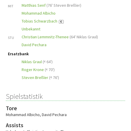
Matthias Senf
(
76' Steven Breßler
)
MIT
Mohammad Albicho
Tobias Schwarzbach
C
Unbekannt
Christian Lemmnitz-Thenee
(
64' Niklas Graul
)
STU
David Pechara
Ersatzbank
Niklas Graul
(
64')
Roger Krone
(
70')
Steven Breßler
(
76')
Spielstatistik
Tore
Mohammad Albicho
,
David Pechara
Assists