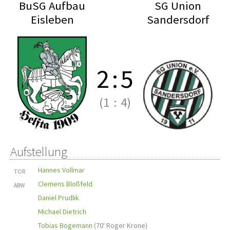
BuSG Aufbau
SG Union
Eisleben
Sandersdorf
2
:
5
(1
:
4)
Aufstellung
Hannes Vollmar
TOR
Clemens Bloßfeld
ABW
Daniel Prudlik
Michael Dietrich
Tobias Bogemann
(
70' Roger Krone
)