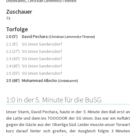
Unbekannt
,
Christian Lemmnitz-Thenee
Zuschauer
73
Torfolge
1:0 (5')
David Pechara
(Christian Lemmnitz-Thenee)
1:1 (8')
SG Union Sandersdorf
1:2 (27')
SG Union Sandersdorf
1:3 (43')
SG Union Sandersdorf
1:4 (45')
SG Union Sandersdorf
1:5 (55')
SG Union Sandersdorf
2:5 (68')
Mohammad Albicho
(Unbekannt)
1:0 in der 5. Minute für die BuSG
Unser Sturm, David Pechara, haute in der 5. Minute den Ball erst an
die Latte und dann ins TOOOOOR der SG Union. Das war ein Auftakt
gegen die Gäste aus der Oberliga Süd. Leider musste unser Torwart
kurz darauf hinter sich greifen, der Ausgleich folgte 3 Minuten