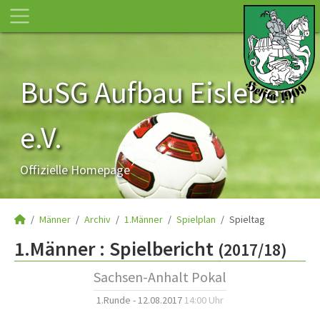
BuSG Aufbau Eisleben
e.V.
Offizielle Homepage
Männer
Archiv
1.Männer
Spielplan
Spieltag
1.Männer :
Spielbericht
(2017/18)
Sachsen-Anhalt Pokal
1.Runde - 12.08.2017
14:00 Uhr